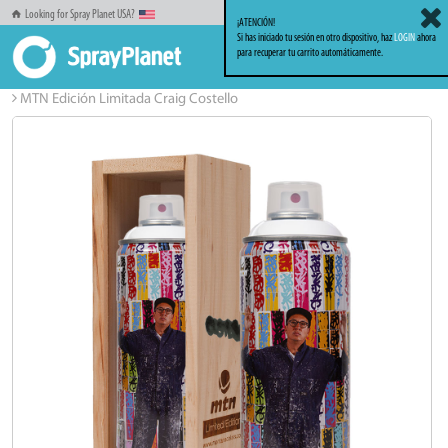
Looking for Spray Planet USA?
¡ATENCIÓN!
Si has iniciado tu sesión en otro dispositivo, haz
LOGIN
ahora
para recuperar tu carrito automáticamente.
Inicio
Sprays
Ediciones Limitadas
MTN Edición Limitada Craig Costello