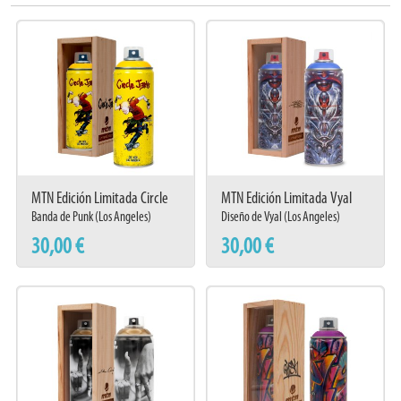
MTN Edición Limitada Circle
MTN Edición Limitada Vyal
Jerks
Banda de Punk (Los Angeles)
Diseño de Vyal (Los Angeles)
30,00 €
30,00 €