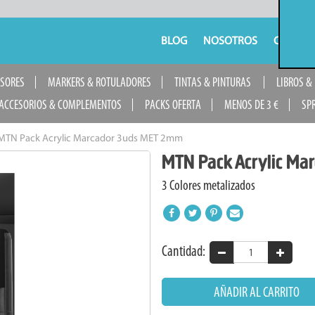
BLOG
NOSOTROS
CONTAC
USORES
MARKERS & ROTULADORES
TINTAS & PINTURAS
LIBROS &
ACCESORIOS & COMPLEMENTOS
PACKS OFERTA
MENOS DE 3 €
SP
MTN Pack Acrylic Marcador 3uds MET 2mm
MTN Pack Acrylic Ma
3 Colores metalizados
Cantidad:
AÑADIR AL CARRITO