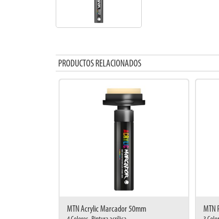
PRODUCTOS RELACIONADOS
MTN Acrylic Marcador 50mm
MTN P
4 Colores . Pintura acrílica
3 Colo