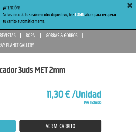
ACCEDER
MI CARRITO
0,00 €
¡ATENCIÓN!
Si has iniciado tu sesión en otro dispositivo, haz
LOGIN
ahora para recuperar
TO
tu carrito automáticamente.
 REVISTAS
ROPA
GORRAS & GORROS
RAY PLANET GALLERY
rcador 3uds MET 2mm
11,30 €
/Unidad
IVA Incluido
VER MI CARRITO