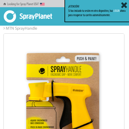
Looking for Spray Planet USA?
¡ATENCIÓN!
Si has iniciado tu sesión en otro dispositivo, haz
LOGIN
ahora
para recuperar tu carrito automáticamente.
Inicio
Accesorios & Complementos
Complementos
MTN SprayHandle