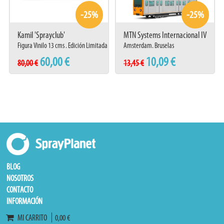
-25%
-25%
Kamil 'Sprayclub'
MTN Systems Internacional IV
Figura Vinilo 13 cms . Edición Limitada
Amsterdam. Bruselas
60,00 €
10,09 €
80,00 €
13,45 €
BLOG
NOSOTROS
CONTACTO
INFORMACIÓN
MI CARRITO
0,00 €