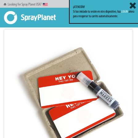
Looking for Spray Planet USA?
¡ATENCIÓN!
Si has iniciado tu sesión en otro dispositivo, haz
LOGIN
ahora
para recuperar tu carrito automáticamente.
Inicio
Packs
Packs OFERTA
MTN WTF Stickers 'Hey Yo' + Marker