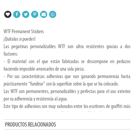
WTF Permanent Stickers
¡Quítalas si puedes!
Las pegatinas personalizables WTF son ultra resistentes gracias a dos
factores:
- El material con el que están fabricadas se descompone en pedazos
haciendo imposible arrancarlos de una sola pieza.
- Por sus caracterísitcas adhesivas que van ganando permanencia hasta
prácticamente “fundirse” con la superfície sobre la que se ha colocado.
Las WTF son permanentes, personalizables y perfectas para el uso exterior
por su adherencia y resistencia al agua.
Este tipo de adhesivos son muy valorados entre los escritores de graffiti más
viajeros, ya que permiten dejar huella de tu estilo allá donde vayas.
s
PRODUCTOS RELACIONADOS