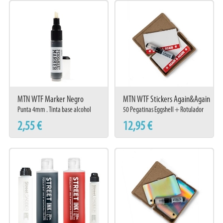
MTN WTF Marker Negro
MTN WTF Stickers Again&Again
+ Marker
Punta 4mm . Tinta base alcohol
50 Pegatinas Eggshell + Rotulador
2,55 €
12,95 €