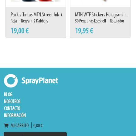
Pack 2 Tintas MTN Street Ink +
MTN WTF Stickers Hologram +
2 MTN Street Dabbers
Marker
Roja + Negra + 2 Dabbers
50 Pegatinas Eggshell + Rotulador
19,00 €
19,95 €
BLOG
NOSOTROS
CONTACTO
INFORMACIÓN
MI CARRITO
0,00 €