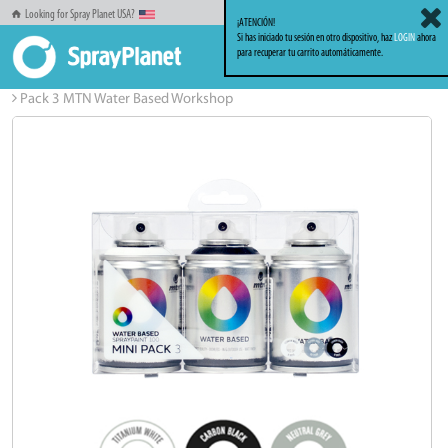
Looking for Spray Planet USA?
¡ATENCIÓN!
Si has iniciado tu sesión en otro dispositivo, haz
LOGIN
ahora
para recuperar tu carrito automáticamente.
Inicio
Sprays
MTN Base Agua
Pack 3 MTN Water Based Workshop