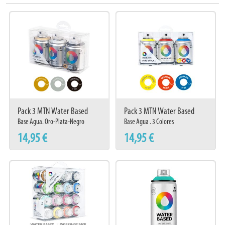
Está indicado para Bellas Artes, Graffiti y otros trabajos profesionales tanto
en interior com exterior.
La pintura es resistente al agua una vez ha secado.
#christmas
Pack 3 MTN Water Based
Pack 3 MTN Water Based
Christmas
Workshop
Base Agua. Oro-Plata-Negro
Base Agua . 3 Colores
14,95 €
14,95 €