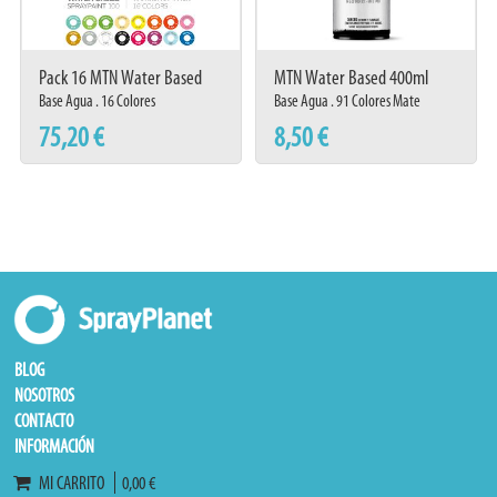
Pack 16 MTN Water Based
MTN Water Based 400ml
Workshop
Base Agua . 16 Colores
Base Agua . 91 Colores Mate
75,20 €
8,50 €
BLOG
NOSOTROS
CONTACTO
INFORMACIÓN
MI CARRITO
0,00 €