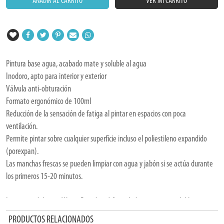
AÑADIR AL CARRITO
VER MI CARRITO
Pintura base agua, acabado mate y soluble al agua
Inodoro, apto para interior y exterior
Válvula anti-obturación
Formato ergonómico de 100ml
Reducción de la sensación de fatiga al pintar en espacios con poca
ventilación.
Permite pintar sobre cualquier superfície incluso el poliestileno expandido
(porexpan).
Las manchas frescas se pueden limpiar con agua y jabón si se actúa durante
los primeros 15-20 minutos.
La pintura del spray Water Based está formulada con resinas solubles en
agua con pigmentos de alta calidad, sin disolventes.
PRODUCTOS RELACIONADOS