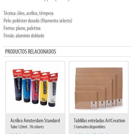
Técnica: óleo, acrílico, témpera
Pelo: poliéster dorado (filamento selecto)
Forma: plano, paletina
Férula: aluminio doblado
Mango: corto, lacado en azul, longitud: 180 - 195 mm
PRODUCTOS RELACIONADOS
Características: Pelo flexible, resistente al desgaste y relativamente suave
para la aplicación de imprimaciones, fondos y el barnizado de las obras
Acrílico Amsterdam Standard
Tablillas enteladas ArtCreation
Series
imprimación
Tubo 120ml . 78 colores
5 tamaños disponibles