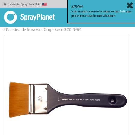
Looking for Spray Planet USA?
¡ATENCIÓN!
Si has iniciado tu sesión en otro dispositivo, haz
LOGIN
ahora
para recuperar tu carrito automáticamente.
Inicio
Familia Bellas Artes
Bellas Artes
Paletina de fibra Van Gogh Serie 370 Nº60