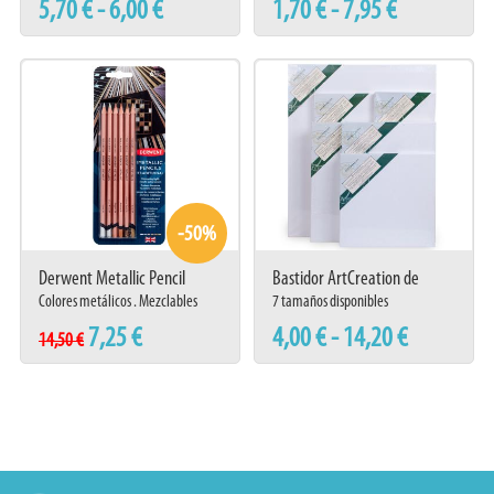
5,70 € - 6,00 €
1,70 € - 7,95 €
-50%
Derwent Metallic Pencil
Bastidor ArtCreation de
Traditional Set 6
imprimación universal
Colores metálicos . Mezclables
7 tamaños disponibles
7,25 €
4,00 € - 14,20 €
14,50 €