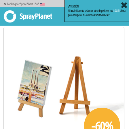
Looking for Spray Planet USA?
¡ATENCIÓN!
Si has iniciado tu sesión en otro dispositivo, haz
LOGIN
ahora
para recuperar tu carrito automáticamente.
Inicio
Familia Bellas Artes
Bellas Artes
Mini Caballetes
-60%