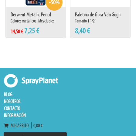
-50%
Derwent Metallic Pencil
Paletina de fibra Van Gogh
Traditional Set 6
Serie 370 Nº35
Colores metálicos . Mezclables
Tamaño 1 1/2"
7,25 €
8,40 €
14,50 €
BLOG
NOSOTROS
CONTACTO
INFORMACIÓN
MI CARRITO
0,00 €