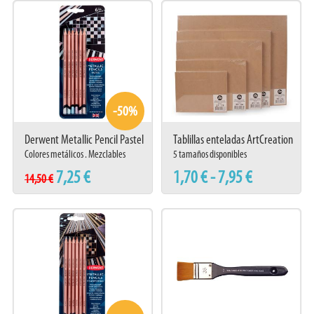
-50%
Derwent Metallic Pencil Pastel
Tablillas enteladas ArtCreation
Set 6
imprimación
Colores metálicos . Mezclables
5 tamaños disponibles
7,25 €
1,70 € - 7,95 €
14,50 €