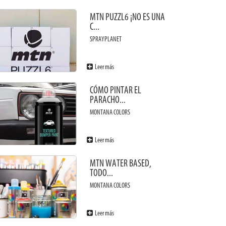
MTN PUZZL6 ¡NO ES UNA
C...
SPRAYPLANET
Leer más
CÓMO PINTAR EL
PARACHO...
MONTANA COLORS
Leer más
MTN WATER BASED,
TODO...
MONTANA COLORS
Leer más