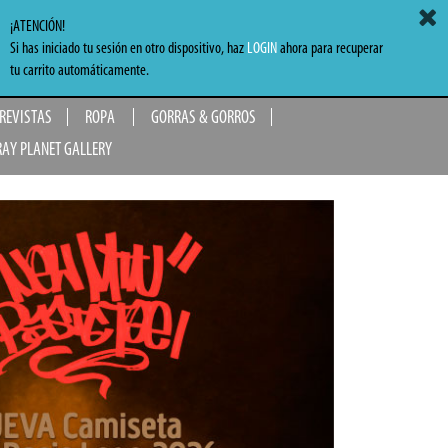
ACCEDER
MI CARRITO
0,00 €
¡ATENCIÓN!
Si has iniciado tu sesión en otro dispositivo, haz
LOGIN
ahora para recuperar
TO
tu carrito automáticamente.
 REVISTAS
ROPA
GORRAS & GORROS
RAY PLANET GALLERY