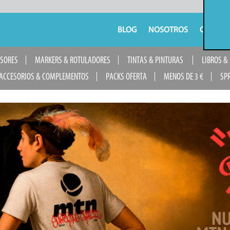
BLOG
NOSOTROS
CONTAC
USORES
MARKERS & ROTULADORES
TINTAS & PINTURAS
LIBROS &
ACCESORIOS & COMPLEMENTOS
PACKS OFERTA
MENOS DE 3 €
SP