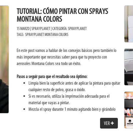
TUTORIAL: CÓMO PINTAR CON SPRAYS
MONTANA COLORS
15 MARZO | SPRAYPLANET | CATEGORÍA:
SPRAYPLANET
TAGS:
SPRAYPLANET
MONTANA COLORS
En este post vamos a hablar de los consejos básicos pero también lo
más importante que necesitas saber para que tu proyecto con
aerosoles Montana Colors sea todo un éxito.
Pasos a seguir para que el resultado sea óptimo:
Limpia bien la superficie antes de aplicar la pintura para quitar
cualquier resto de polvo, grasa o óxido.
Si es necesario, utiliza la imprimación adecuada para el
material que vayas a pintar.
Mezcla el spray durante 1 minuto agitando bien y girándolo
para que la bola de dentro se mueva y se mezcle bien.
Haz una prueba antes en otra superficie para asegurarte de
VER
que la mezcla está bien y de que la pintura fluye