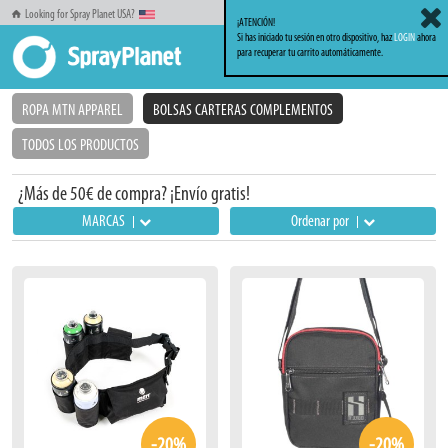
Looking for Spray Planet USA?
¡ATENCIÓN!
Si has iniciado tu sesión en otro dispositivo, haz
LOGIN
ahora
para recuperar tu carrito automáticamente.
Inicio
Ropa
Bolsas Carteras Complementos
ROPA MTN APPAREL
BOLSAS CARTERAS COMPLEMENTOS
TODOS LOS PRODUCTOS
¿Más de 50€ de compra? ¡Envío gratis!
MARCAS
Ordenar por
-20%
-20%