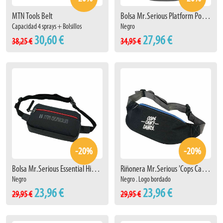
MTN Tools Belt
Bolsa Mr.Serious Platform Pouch
Capacidad 4 sprays + Bolsillos
Negro
30,60 €
27,96 €
38,25 €
34,95 €
-20%
-20%
Bolsa Mr.Serious Essential Hip Bag
Riñonera Mr.Serious 'Cops Can't Dance' Negro
Negro
Negro . Logo bordado
23,96 €
23,96 €
29,95 €
29,95 €