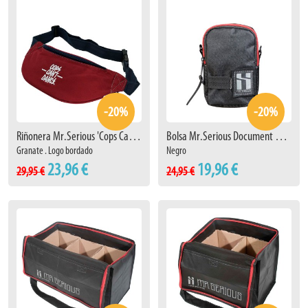
-20%
-20%
Riñonera Mr.Serious 'Cops Can't Dance' Granate
Bolsa Mr.Serious Document Pouch
Granate . Logo bordado
Negro
23,96 €
19,96 €
29,95 €
24,95 €