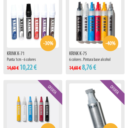
-30%
-40%
KRINK K-71
KRINK K-75
Punta 1cm - 6 colores
6 colores . Pintura base alcohol
10,22 €
8,76 €
14,60 €
14,60 €