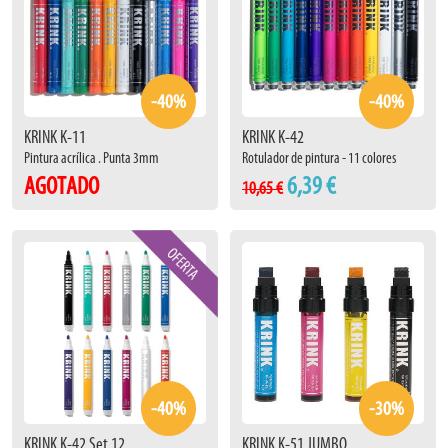
-40%
-40%
KRINK K-11
KRINK K-42
Pintura acrílica . Punta 3mm
Rotulador de pintura - 11 colores
AGOTADO
6,39 €
10,65 €
-40%
-30%
KRINK K-42 Set 12
KRINK K-51 JUMBO