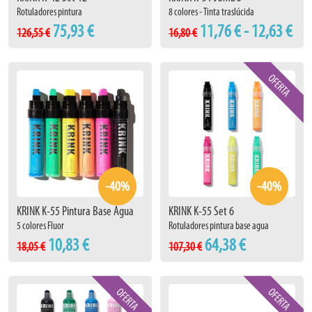
Rotuladores pintura
8 colores - Tinta traslúcida
75,93 €
11,76 € - 12,63 €
126,55 €
16,80 €
-40%
-40%
KRINK K-55 Pintura Base Agua
KRINK K-55 Set 6
5 colores Fluor
Rotuladores pintura base agua
10,83 €
64,38 €
18,05 €
107,30 €