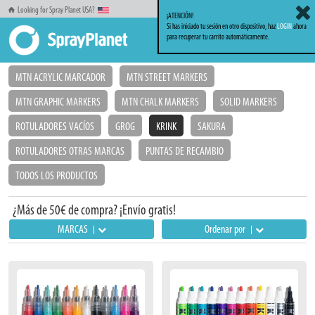
Looking for Spray Planet USA?
¡ATENCIÓN!
Si has iniciado tu sesión en otro dispositivo, haz
LOGIN
ahora
para recuperar tu carrito automáticamente.
Inicio
Markers_Rotuladores
KRINK
MTN ACRYLIC MARCADOR
MTN STREET MARKERS
MTN GRAPHIC MARKERS
MTN CHALK MARKERS
SOLID MARKERS
ROTULADORES VACÍOS
GROG
KRINK
SAKURA
ROTULADORES OTRAS MARCAS
PUNTAS DE RECAMBIO
TODOS LOS PRODUCTOS
¿Más de 50€ de compra? ¡Envío gratis!
MARCAS
Ordenar por