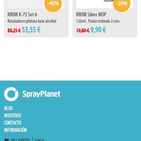
-40%
-50%
KRINK K-75 Set 6
KRINK Silver MOP
Rotuladores pintura base alcohol
120ml . Punta redonda 2 cms
53,55 €
9,90 €
89,25 €
19,80 €
BLOG
NOSOTROS
CONTACTO
INFORMACIÓN
MI CARRITO
0,00 €