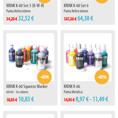
KRINK K-60 Set 3 (B-W-R)
KRINK K-60 Set 6
Punta fieltro 60mm
Punta fieltro 60mm
32,52 €
64,38 €
54,20 €
107,30 €
-40%
-40%
KRINK K-60 Squeeze Marker
KRINK K-66
60 ml - 16 colores
Punta Metálica
10,83 €
8,97 € - 11,49 €
18,05 €
14,95 €