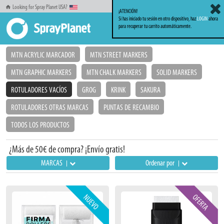
Looking for Spray Planet USA?
¡ATENCIÓN!
Si has iniciado tu sesión en otro dispositivo, haz
LOGIN
ahora
para recuperar tu carrito automáticamente.
Inicio
Markers_Rotuladores
Rotuladores Vacíos
MTN ACRYLIC MARCADOR
MTN STREET MARKERS
MTN GRAPHIC MARKERS
MTN CHALK MARKERS
SOLID MARKERS
ROTULADORES VACÍOS
GROG
KRINK
SAKURA
ROTULADORES OTRAS MARCAS
PUNTAS DE RECAMBIO
TODOS LOS PRODUCTOS
¿Más de 50€ de compra? ¡Envío gratis!
MARCAS
Ordenar por