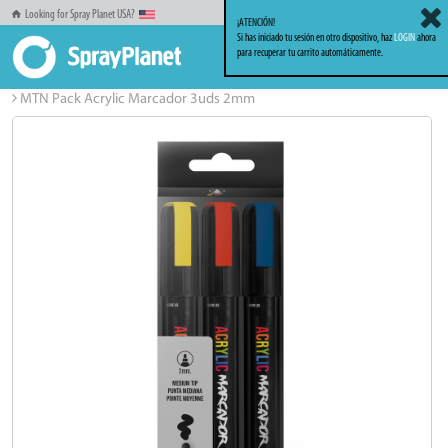
Looking for Spray Planet USA?
¡ATENCIÓN!
Si has iniciado tu sesión en otro dispositivo, haz
LOGIN
ahora
para recuperar tu carrito automáticamente.
Inicio
Markers_Rotuladores
MTN Acrylic Marcador
MTN Pack Acrylic Marcador 3uds 2mm