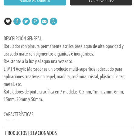
AÑADIR AL CARRITO
VER MI CARRITO
DESCRIPCIÓN GENERAL
Rotulador con pintura permanente acrílica base agua de alta opacidad y
acabado mate con pigmentos orgánicos e inorgánicos.
Resistente a la luz y al agua una vez seco.
El MTN Acrylic Marcador es un producto multi-superficie, adecuado para
aplicaciones creativas en papel, madera, cerámica, cristal, plástico, lienzo,
metal, etc.
Rotuladores de pintura acrílica en 7 medidas: 0,5mm, 1mm, 2mm, 6mm,
15mm, 30mm y 50mm.
CARACTERÍSTICAS
- Acabado mate.
- 17 colores.
PRODUCTOS RELACIONADOS