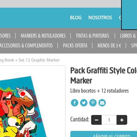
BLOG
NOSOTROS
CONTAC
USORES
MARKERS & ROTULADORES
TINTAS & PINTURAS
LIBROS &
ACCESORIOS & COMPLEMENTOS
PACKS OFERTA
MENOS DE 3 €
SP
ring Book + Set 12 Graphic Marker
Pack Graffiti Style Co
Marker
Libro bocetos + 12 rotuladores
Cantidad:
AÑADIR AL CARRITO