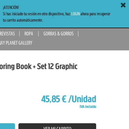
ACCEDER
MI CARRITO
0,00 €
¡ATENCIÓN!
Si has iniciado tu sesión en otro dispositivo, haz
LOGIN
ahora para recuperar
TO
tu carrito automáticamente.
 REVISTAS
ROPA
GORRAS & GORROS
RAY PLANET GALLERY
loring Book + Set 12 Graphic
45,85 €
/Unidad
IVA Incluido
VER MI CARRITO