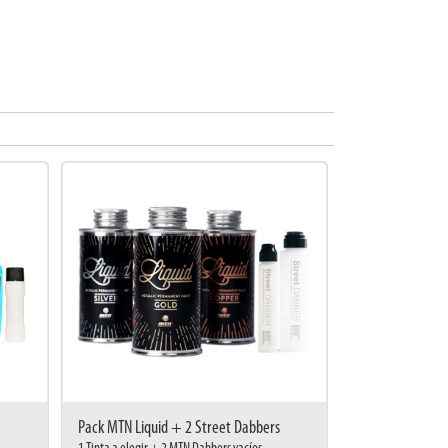
Pack MTN Liquid + 2 Street Dabbers
1 Tinta a elegir + 2 MTN Dabbers vacíos