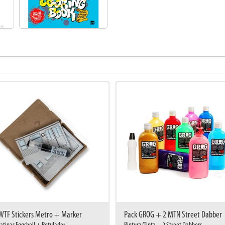
TF Stickers Metro + Marker
Pack GROG + 2 MTN Street Dabber
atinas Eggshell + Rotulador
Pintura/Tinta + 2 Street Dabbers