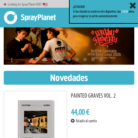
Looking for Spray Planet USA?
¡ATENCIÓN!
Si has iniciado tu sesión en otro dispositivo, haz
LOGIN
ahora
para recuperar tu carrito automáticamente.
Novedades
PAINTED GRAVES VOL. 2
44,00 €
Añadir al carrito