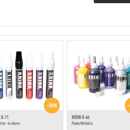
-30%
 K-71
KRINK K-66
1cm - 6 colores
Punta Metálica