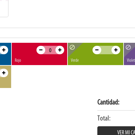
Rojo
Verde
Viole
Cantidad:
Total:
VER MI C