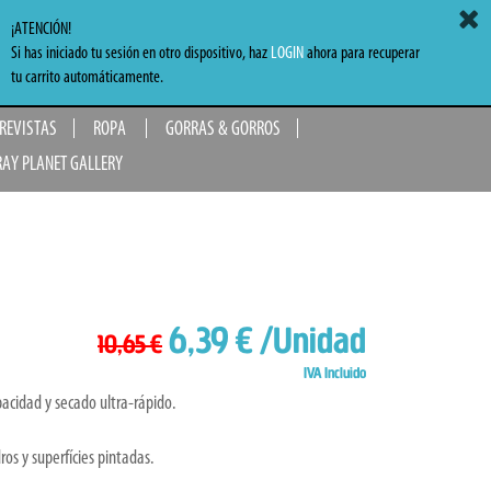
ACCEDER
MI CARRITO
0,00 €
¡ATENCIÓN!
Si has iniciado tu sesión en otro dispositivo, haz
LOGIN
ahora para recuperar
TO
tu carrito automáticamente.
 REVISTAS
ROPA
GORRAS & GORROS
RAY PLANET GALLERY
6,39 €
/Unidad
10,65 €
IVA Incluido
acidad y secado ultra-rápido.
ros y superfícies pintadas.