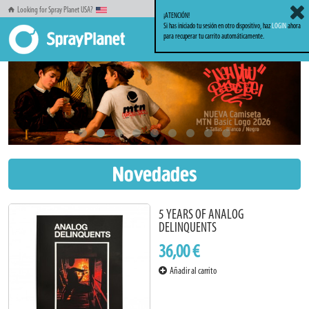
Looking for Spray Planet USA?
¡ATENCIÓN!
Si has iniciado tu sesión en otro dispositivo, haz
LOGIN
ahora
para recuperar tu carrito automáticamente.
Novedades
5 YEARS OF ANALOG
DELINQUENTS
36,00 €
Añadir al carrito