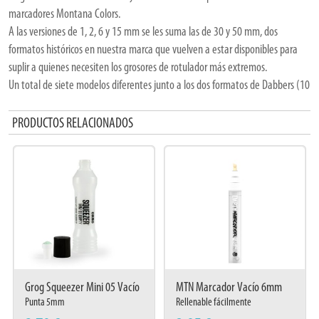
marcadores Montana Colors.
A las versiones de 1, 2, 6 y 15 mm se les suma las de 30 y 50 mm, dos
formatos históricos en nuestra marca que vuelven a estar disponibles para
suplir a quienes necesiten los grosores de rotulador más extremos.
Un total de siete modelos diferentes junto a los dos formatos de Dabbers (10
y 18 mm), que son perfectamente compatibles con la Water Based Paint, la
Street Paint y Street Ink.
PRODUCTOS RELACIONADOS
Podrás rellenar tus rotuladores y dabbers con la mezcla de pinturas que
quieras, abriendo así un abanico infinito de posibilidades.
Grog Squeezer Mini 05 Vacío
MTN Marcador Vacío 6mm
Punta 5mm
Rellenable fácilmente