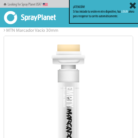
Looking for Spray Planet USA?
¡ATENCIÓN!
Si has iniciado tu sesión en otro dispositivo, haz
LOGIN
ahora
para recuperar tu carrito automáticamente.
Inicio
Markers_Rotuladores
Rotuladores Vacíos
MTN Marcador Vacío 30mm