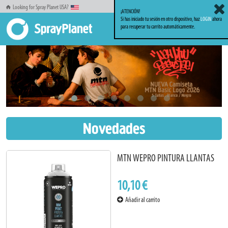
Looking for Spray Planet USA?
¡ATENCIÓN!
Si has iniciado tu sesión en otro dispositivo, haz
LOGIN
ahora
para recuperar tu carrito automáticamente.
Novedades
MTN WEPRO PINTURA LLANTAS
10,10 €
Añadir al carrito