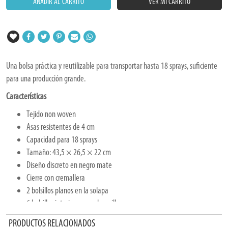
AÑADIR AL CARRITO
VER MI CARRITO
Una bolsa práctica y reutilizable para transportar hasta 18 sprays, suficiente
para una producción grande.
Características
Tejido non woven
Asas resistentes de 4 cm
Capacidad para 18 sprays
Tamaño: 43,5 × 26,5 × 22 cm
Diseño discreto en negro mate
Cierre con cremallera
2 bolsillos planos en la solapa
6 bolsillos interiores para boquillas
Tiene capacidad suficiente para una producción grande y mantiene los sprays
PRODUCTOS RELACIONADOS