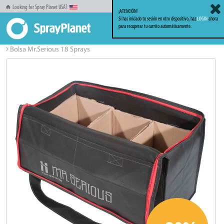
Looking for Spray Planet USA?
¡ATENCIÓN!
Si has iniciado tu sesión en otro dispositivo, haz
LOGIN
ahora
para recuperar tu carrito automáticamente.
Inicio
Ropa
Bolsas Carteras Complementos
Bolsa Mr.Serious 18 Sprays