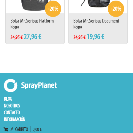
-20%
-20%
Bolsa Mr.Serious Platform
Bolsa Mr.Serious Document
Pouch
Pouch
Negro
Negro
27,96 €
19,96 €
34,95 €
24,95 €
BLOG
NOSOTROS
CONTACTO
INFORMACIÓN
MI CARRITO
0,00 €