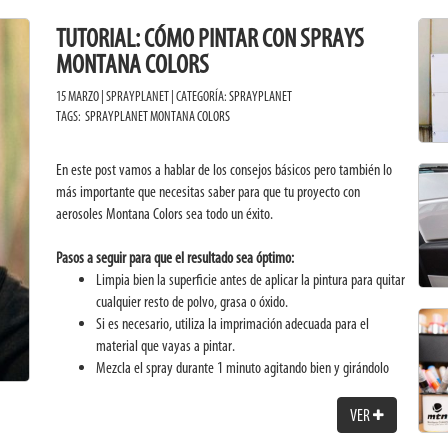
TUTORIAL: CÓMO PINTAR CON SPRAYS
MONTANA COLORS
15 MARZO | SPRAYPLANET | CATEGORÍA:
SPRAYPLANET
TAGS:
SPRAYPLANET
MONTANA COLORS
En este post vamos a hablar de los consejos básicos pero también lo
más importante que necesitas saber para que tu proyecto con
aerosoles Montana Colors sea todo un éxito.
Pasos a seguir para que el resultado sea óptimo:
Limpia bien la superficie antes de aplicar la pintura para quitar
cualquier resto de polvo, grasa o óxido.
Si es necesario, utiliza la imprimación adecuada para el
material que vayas a pintar.
Mezcla el spray durante 1 minuto agitando bien y girándolo
para que la bola de dentro se mueva y se mezcle bien.
Haz una prueba antes en otra superficie para asegurarte de
VER
que la mezcla está bien y de que la pintura fluye