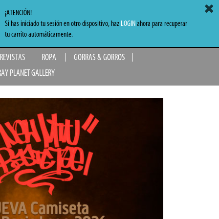
ACCEDER
MI CARRITO
0,00 €
¡ATENCIÓN!
Si has iniciado tu sesión en otro dispositivo, haz
LOGIN
ahora para recuperar
TO
tu carrito automáticamente.
 REVISTAS
ROPA
GORRAS & GORROS
RAY PLANET GALLERY