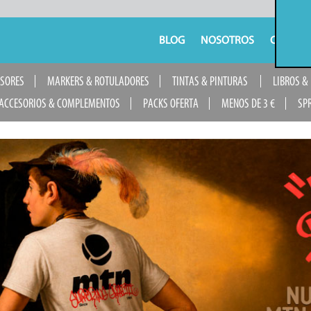
BLOG
NOSOTROS
CONTAC
USORES
MARKERS & ROTULADORES
TINTAS & PINTURAS
LIBROS &
ACCESORIOS & COMPLEMENTOS
PACKS OFERTA
MENOS DE 3 €
SP