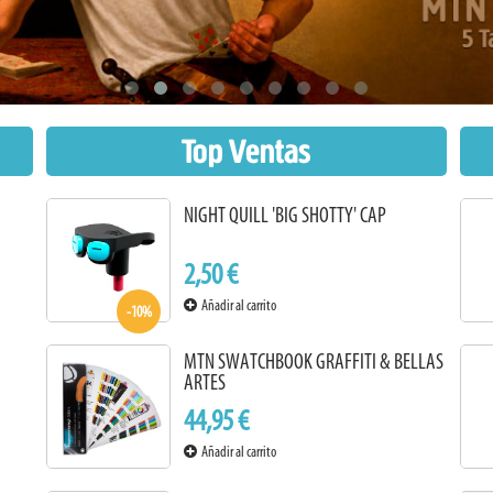
Top Ventas
NIGHT QUILL 'BIG SHOTTY' CAP
2,50 €
Añadir al carrito
-10%
MTN SWATCHBOOK GRAFFITI & BELLAS
ARTES
44,95 €
Añadir al carrito