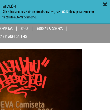
ACCEDER
MI CARRITO
0,00 €
¡ATENCIÓN!
Si has iniciado tu sesión en otro dispositivo, haz
LOGIN
ahora para recuperar
TO
tu carrito automáticamente.
 REVISTAS
ROPA
GORRAS & GORROS
RAY PLANET GALLERY