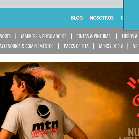
BLOG
NOSOTROS
CONTAC
USORES
MARKERS & ROTULADORES
TINTAS & PINTURAS
LIBROS &
ACCESORIOS & COMPLEMENTOS
PACKS OFERTA
MENOS DE 3 €
SP