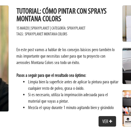
TUTORIAL: CÓMO PINTAR CON SPRAYS
MONTANA COLORS
15 MARZO | SPRAYPLANET | CATEGORÍA:
SPRAYPLANET
TAGS:
SPRAYPLANET
MONTANA COLORS
En este post vamos a hablar de los consejos básicos pero también lo
más importante que necesitas saber para que tu proyecto con
aerosoles Montana Colors sea todo un éxito.
Pasos a seguir para que el resultado sea óptimo:
Limpia bien la superficie antes de aplicar la pintura para quitar
cualquier resto de polvo, grasa o óxido.
Si es necesario, utiliza la imprimación adecuada para el
material que vayas a pintar.
Mezcla el spray durante 1 minuto agitando bien y girándolo
para que la bola de dentro se mueva y se mezcle bien.
Haz una prueba antes en otra superficie para asegurarte de
VER
que la mezcla está bien y de que la pintura fluye