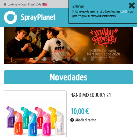
Looking for Spray Planet USA?
¡ATENCIÓN!
Si has iniciado tu sesión en otro dispositivo, haz
LOGIN
ahora
para recuperar tu carrito automáticamente.
Novedades
HAND MIXED JUICY 21
10,00 €
Añadir al carrito