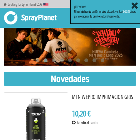
Looking for Spray Planet USA?
¡ATENCIÓN!
Si has iniciado tu sesión en otro dispositivo, haz
LOGIN
ahora
para recuperar tu carrito automáticamente.
Novedades
MTN WEPRO IMPRIMACIÓN GRIS
10,20 €
Añadir al carrito