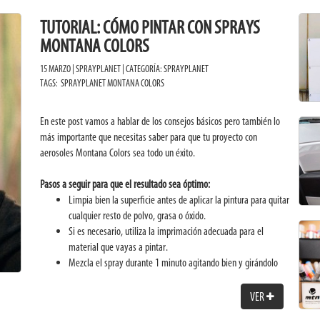
TUTORIAL: CÓMO PINTAR CON SPRAYS
MONTANA COLORS
15 MARZO | SPRAYPLANET | CATEGORÍA:
SPRAYPLANET
TAGS:
SPRAYPLANET
MONTANA COLORS
En este post vamos a hablar de los consejos básicos pero también lo
más importante que necesitas saber para que tu proyecto con
aerosoles Montana Colors sea todo un éxito.
Pasos a seguir para que el resultado sea óptimo:
Limpia bien la superficie antes de aplicar la pintura para quitar
cualquier resto de polvo, grasa o óxido.
Si es necesario, utiliza la imprimación adecuada para el
material que vayas a pintar.
Mezcla el spray durante 1 minuto agitando bien y girándolo
para que la bola de dentro se mueva y se mezcle bien.
Haz una prueba antes en otra superficie para asegurarte de
VER
que la mezcla está bien y de que la pintura fluye