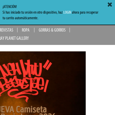
ACCEDER
MI CARRITO
0,00 €
¡ATENCIÓN!
Si has iniciado tu sesión en otro dispositivo, haz
LOGIN
ahora para recuperar
TO
tu carrito automáticamente.
 REVISTAS
ROPA
GORRAS & GORROS
RAY PLANET GALLERY