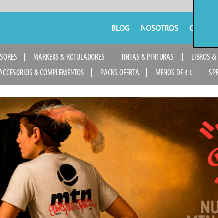
BLOG
NOSOTROS
CONTAC
USORES
MARKERS & ROTULADORES
TINTAS & PINTURAS
LIBROS &
ACCESORIOS & COMPLEMENTOS
PACKS OFERTA
MENOS DE 3 €
SP