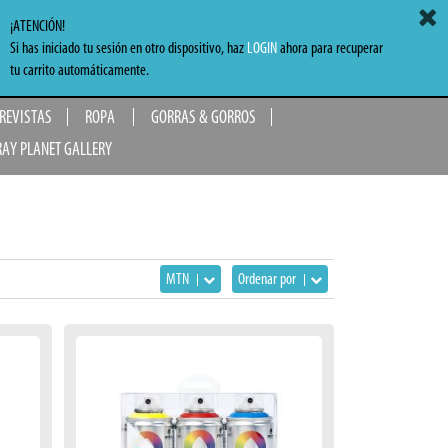
ACCEDER
MI CARRITO
0,00 €
¡ATENCIÓN!
Si has iniciado tu sesión en otro dispositivo, haz
LOGIN
ahora para recuperar
TO
tu carrito automáticamente.
 REVISTAS
ROPA
GORRAS & GORROS
RAY PLANET GALLERY
MTN
Ordenar por