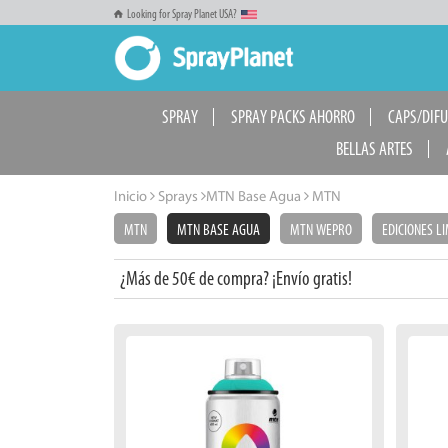
Looking for Spray Planet USA?
SPRAY
SPRAY PACKS AHORRO
CAPS/DIF
BELLAS ARTES
Inicio
Sprays
MTN Base Agua
MTN
MTN
MTN BASE AGUA
MTN WEPRO
EDICIONES L
¿Más de 50€ de compra? ¡Envío gratis!