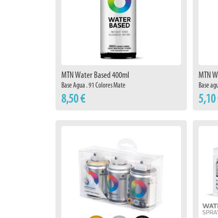
MTN Water Based 400ml
MTN Wa
Base Agua . 91 Colores Mate
Base agu
8,50 €
5,10