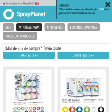
Looking for Spray Planet USA?
¡ATENCIÓN!
Si has iniciado tu sesión en otro dispositivo, haz
LOGIN
ahora
para recuperar tu carrito automáticamente.
Inicio
Sprays
MTN Base Agua
MTN
MTN BASE AGUA
MTN WEPRO
EDICIONES LIMITADAS
TODOS LOS PRODUCTOS
¿Más de 50€ de compra? ¡Envío gratis!
MARCAS
Ordenar por