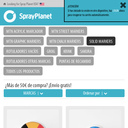
Looking for Spray Planet USA?
¡ATENCIÓN!
Si has iniciado tu sesión en otro dispositivo, haz
LOGIN
ahora
para recuperar tu carrito automáticamente.
Inicio
Markers_Rotuladores
Solid Markers
MTN ACRYLIC MARCADOR
MTN STREET MARKERS
MTN GRAPHIC MARKERS
MTN CHALK MARKERS
SOLID MARKERS
ROTULADORES VACÍOS
GROG
KRINK
SAKURA
ROTULADORES OTRAS MARCAS
PUNTAS DE RECAMBIO
TODOS LOS PRODUCTOS
¿Más de 50€ de compra? ¡Envío gratis!
MARCAS
Ordenar por